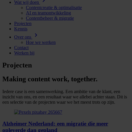
chevron_right
Wat wij doen
Contentcreatie & optimalisatie
AI en teamontwikkeling
Contentbeheer & migratie
Projecten
Kennis
chevron_right
Over ons
Hoe we werken
Contact
Werken bij
Projecten
Making content work, together.
Iedere case is een samenwerking. Een ambitie van de klant, een
inzicht van ons, en een resultaat waar we allebei achter staan. Dit is
een selectie van de projecten waar we het meest trots op zijn.
Alzheimer Nederland: een migratie die meer
opleverde dan gepland