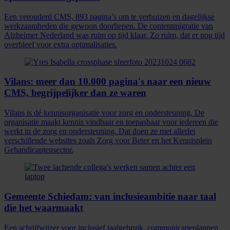
Een verouderd CMS, 893 pagina’s om te verhuizen en dagelijkse
werkzaamheden die gewoon doorliepen. De contentmigratie van
Alzheimer Nederland was ruim op tijd klaar. Zo ruim, dat er nog tijd
overbleef voor extra optimalisaties.
Vilans: meer dan 10.000 pagina's naar een nieuw
CMS, begrijpelijker dan ze waren
Vilans is dé kennisorganisatie voor zorg en ondersteuning. De
organisatie maakt kennis vindbaar en toepasbaar voor iedereen die
werkt in de zorg en ondersteuning. Dat doen ze met allerlei
verschillende websites zoals Zorg voor Beter en het Kennisplein
Gehandicaptensector.
Gemeente Schiedam: van inclusieambitie naar taal
die het waarmaakt
Een schrijfwijzer voor inclusief taalgebruik, communicatieplannen