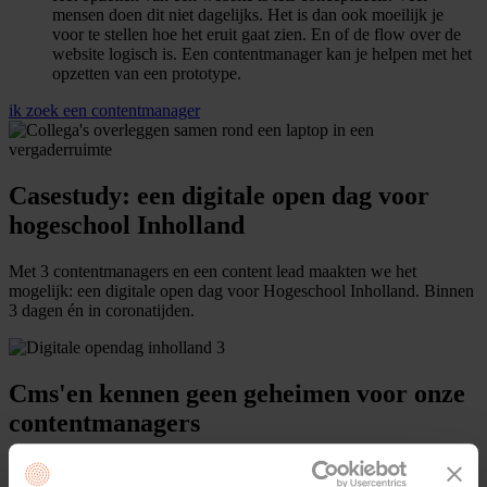
mensen doen dit niet dagelijks. Het is dan ook moeilijk je
voor te stellen hoe het eruit gaat zien. En of de flow over de
website logisch is. Een contentmanager kan je helpen met het
opzetten van een prototype.
ik zoek een contentmanager
Casestudy: een digitale open dag voor
hogeschool Inholland
Met 3 contentmanagers en een content lead maakten we het
mogelijk: een digitale open dag voor Hogeschool Inholland. Binnen
3 dagen én in coronatijden.
Cms'en kennen geen geheimen voor onze
contentmanagers
Het ene cms is het andere niet. Sommige