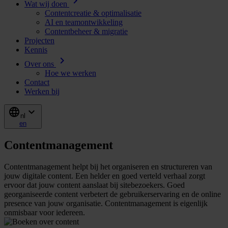
chevron_right
Wat wij doen
Contentcreatie & optimalisatie
AI en teamontwikkeling
Contentbeheer & migratie
Projecten
Kennis
chevron_right
Over ons
Hoe we werken
Contact
Werken bij
language
expand_more
nl
en
Contentmanagement
Contentmanagement helpt bij het organiseren en structureren van
jouw digitale content. Een helder en goed verteld verhaal zorgt
ervoor dat jouw content aanslaat bij sitebezoekers. Goed
georganiseerde content verbetert de gebruikerservaring en de online
presence van jouw organisatie. Contentmanagement is eigenlijk
onmisbaar voor iedereen.