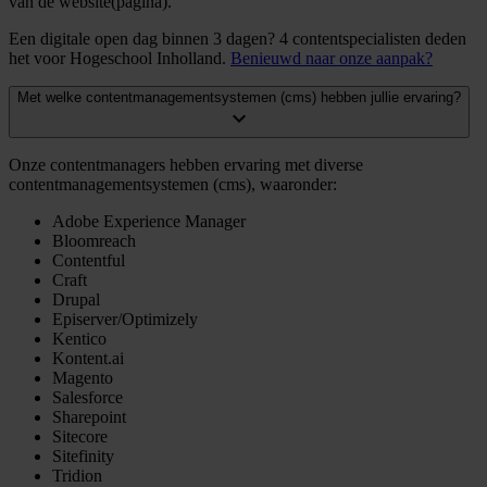
van de website(pagina).
Een digitale open dag binnen 3 dagen? 4 contentspecialisten deden
het voor Hogeschool Inholland.
Benieuwd naar onze aanpak?
Met welke contentmanagementsystemen (cms) hebben jullie ervaring?
expand_more
Onze contentmanagers hebben ervaring met diverse
contentmanagementsystemen (cms), waaronder:
Adobe Experience Manager
Bloomreach
Contentful
Craft
Drupal
Episerver/Optimizely
Kentico
Kontent.ai
Magento
Salesforce
Sharepoint
Sitecore
Sitefinity
Tridion