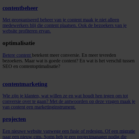
contentbeheer
Met georganiseerd beheer van je content maak je niet alleen
medewerkers blij die content plaatsen. Ook de bezoekers van je
website profiteren ervan.
optimalisatie
Betere content
betekent meer conversie. En meer tevreden
bezoekers. Maar wat is goede content? En wat is het verschil tussen
SEO en contentoptimalisatie?
contentmarketing
Wie zijn je klanten, wat willen ze en wat houdt hen tegen om tot
conversie over te gaan? Met de antwoorden op deze vragen maak je
van content een marketinginstrument.
projecten
Een nieuwe website vanwege een fusie of redesign. Of een migratie
naar een nieuw cms. Soms heb je een projectmanager nodig die