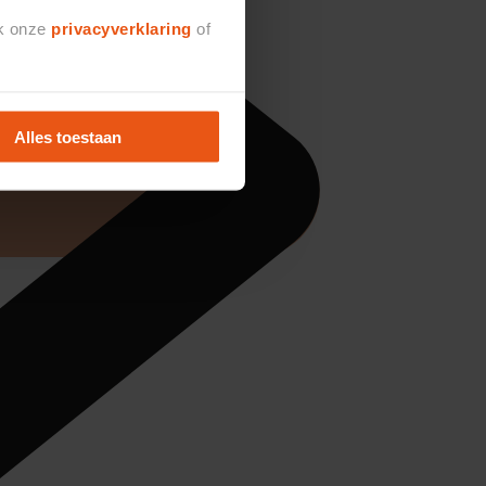
jk onze
privacyverklaring
of
Alles toestaan