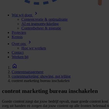
chevron_right
Wat wij doen
Contentcreatie & optimalisatie
AI en teamontwikkeling
Contentbeheer & migratie
Projecten
Kennis
chevron_right
Over ons
Hoe we werken
Contact
Werken bij
Contentmanagement
contentmarketing: showing, not telling
content marketing bureau inschakelen
content marketing bureau inschakelen
Goede content zorgt dat jouw bedrijf opvalt, maar goede content kost o
zorg uit handen en zorgen dat jouw content op alle fronten helemaal tip