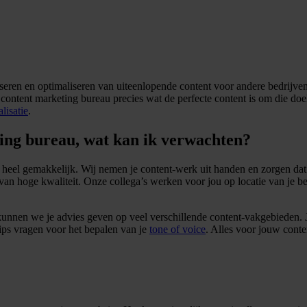
seren en optimaliseren van uiteenlopende content voor andere bedrijven
t content marketing bureau precies wat de perfecte content is om die d
lisatie
.
ting bureau, wat kan ik verwachten?
eel gemakkelijk. Wij nemen je content-werk uit handen en zorgen dat ji
van hoge kwaliteit. Onze collega’s werken voor jou op locatie van je bedri
 kunnen we je advies geven op veel verschillende content-vakgebieden. 
ips vragen voor het bepalen van je
tone of voice
. Alles voor jouw conte