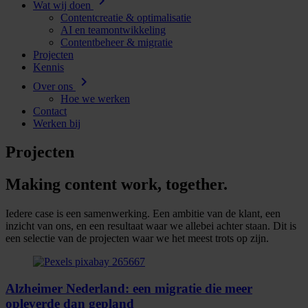
chevron_right
Wat wij doen
Contentcreatie & optimalisatie
AI en teamontwikkeling
Contentbeheer & migratie
Projecten
Kennis
chevron_right
Over ons
Hoe we werken
Contact
Werken bij
Projecten
Making content work, together.
Iedere case is een samenwerking. Een ambitie van de klant, een
inzicht van ons, en een resultaat waar we allebei achter staan. Dit is
een selectie van de projecten waar we het meest trots op zijn.
Alzheimer Nederland: een migratie die meer
opleverde dan gepland