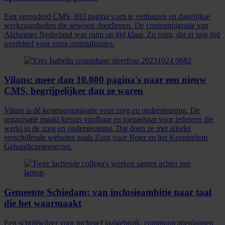
Een verouderd CMS, 893 pagina’s om te verhuizen en dagelijkse
werkzaamheden die gewoon doorliepen. De contentmigratie van
Alzheimer Nederland was ruim op tijd klaar. Zo ruim, dat er nog tijd
overbleef voor extra optimalisaties.
Vilans: meer dan 10.000 pagina's naar een nieuw
CMS, begrijpelijker dan ze waren
Vilans is dé kennisorganisatie voor zorg en ondersteuning. De
organisatie maakt kennis vindbaar en toepasbaar voor iedereen die
werkt in de zorg en ondersteuning. Dat doen ze met allerlei
verschillende websites zoals Zorg voor Beter en het Kennisplein
Gehandicaptensector.
Gemeente Schiedam: van inclusieambitie naar taal
die het waarmaakt
Een schrijfwijzer voor inclusief taalgebruik, communicatieplannen