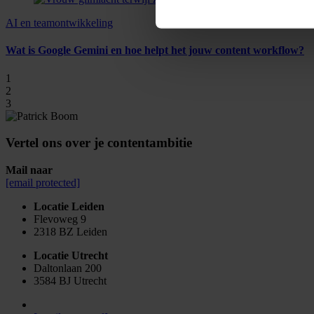
AI en teamontwikkeling
Wat is Google Gemini en hoe helpt het jouw content workflow?
1
2
3
Vertel ons over je contentambitie
Mail naar
[email protected]
Locatie Leiden
Flevoweg 9
2318 BZ Leiden
Locatie Utrecht
Daltonlaan 200
3584 BJ Utrecht