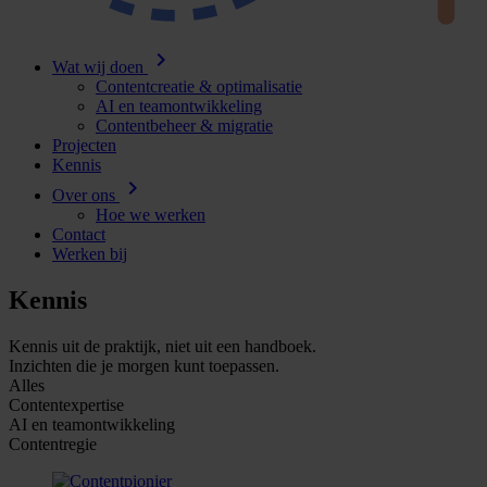
chevron_right
Wat wij doen
Contentcreatie & optimalisatie
AI en teamontwikkeling
Contentbeheer & migratie
Projecten
Kennis
chevron_right
Over ons
Hoe we werken
Contact
Werken bij
Kennis
Kennis uit de praktijk, niet uit een handboek.
Inzichten die je morgen kunt toepassen.
Alles
Contentexpertise
AI en teamontwikkeling
Contentregie