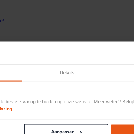
t?
Details
 de beste ervaring te bieden op onze website. Meer weten? Beki
laring
.
Aanpassen