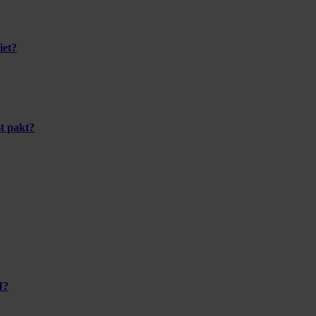
iet?
t pakt?
I?