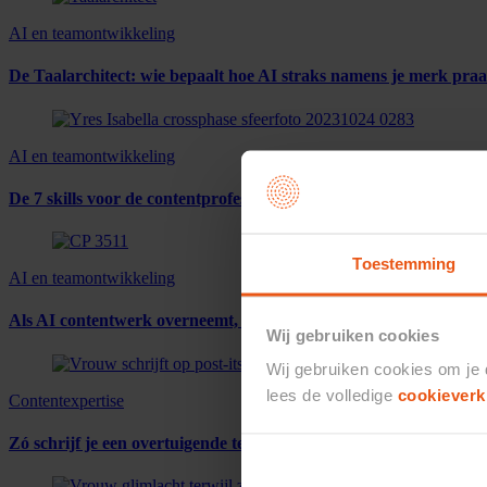
AI en teamontwikkeling
De Taalarchitect: wie bepaalt hoe AI straks namens je merk praa
AI en teamontwikkeling
De 7 skills voor de contentprofessional in het AI-tijdperk
Toestemming
AI en teamontwikkeling
Als AI contentwerk overneemt, wat wordt dan jouw rol?
Wij gebruiken cookies
Wij gebruiken cookies om je
lees de volledige
cookieverk
Contentexpertise
Zó schrijf je een overtuigende tekst