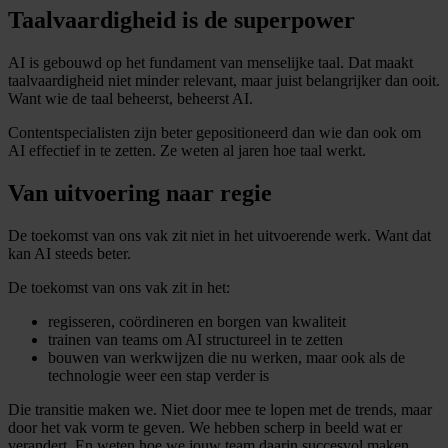
Taalvaardigheid is de superpower
AI is gebouwd op het fundament van menselijke taal. Dat maakt
taalvaardigheid niet minder relevant, maar juist belangrijker dan ooit.
Want wie de taal beheerst, beheerst AI.
Contentspecialisten zijn beter gepositioneerd dan wie dan ook om
AI effectief in te zetten. Ze weten al jaren hoe taal werkt.
Van uitvoering naar regie
De toekomst van ons vak zit niet in het uitvoerende werk. Want dat
kan AI steeds beter.
De toekomst van ons vak zit in het:
regisseren, coördineren en borgen van kwaliteit
trainen van teams om AI structureel in te zetten
bouwen van werkwijzen die nu werken, maar ook als de
technologie weer een stap verder is
Die transitie maken we. Niet door mee te lopen met de trends, maar
door het vak vorm te geven. We hebben scherp in beeld wat er
verandert. En weten hoe we jouw team daarin succesvol maken.