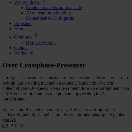
chevron_right
Wat wij doen
Contentcreatie & optimalisatie
AI en teamontwikkeling
Contentbeheer & migratie
Projecten
Kennis
chevron_right
Over ons
Hoe we werken
Contact
Werken bij
Over Crossphase-Presenter
Crossphase-Presenter is ontstaan uit twee organisaties met meer dan
twintig jaar ervaring met taal en content. Samen zijn we een
collectief van 60+ specialisten die content door en door kennen. Van
CMS-beheer tot contentstrategie, van copywriting tot AI-
transformatie.
Wat ons bindt is niet alleen het vak. Het is de overtuiging dat
taalvaardigheid de sleutel is tot alles wat komen gaat op het gebied
van AI.