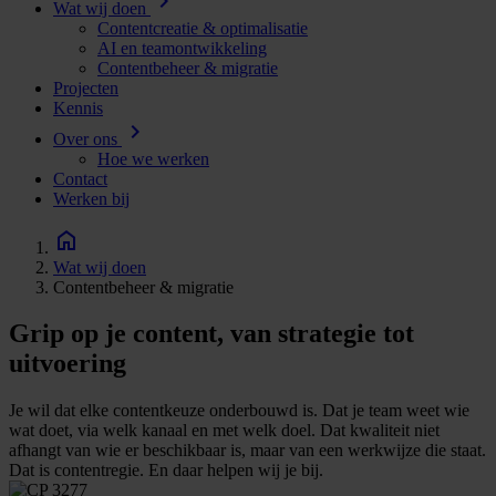
chevron_right
Wat wij doen
Contentcreatie & optimalisatie
AI en teamontwikkeling
Contentbeheer & migratie
Projecten
Kennis
chevron_right
Over ons
Hoe we werken
Contact
Werken bij
Wat wij doen
Contentbeheer & migratie
Grip op je content, van strategie tot
uitvoering
Je wil dat elke contentkeuze onderbouwd is. Dat je team weet wie
wat doet, via welk kanaal en met welk doel. Dat kwaliteit niet
afhangt van wie er beschikbaar is, maar van een werkwijze die staat.
Dat is contentregie. En daar helpen wij je bij.