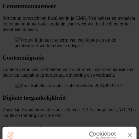
Contentmanagement
Structuur, overzicht en kwaliteit in je CMS. Van beheer en metadata
tot contentoptimalisatie: zodat je team weet wat het heeft en er het
maximale uithaalt.
Contentmigratie
Content verhuizen, verbeteren en structureren. Van inventarisatie en
plan van aanpak tot prioritering, uitvoering en overdracht.
Digitale toegankelijkheid
Zorg dat je content werkt voor iedereen. EAA-compliance, WCAG-
audits en training voor je team.
Hoe we werken